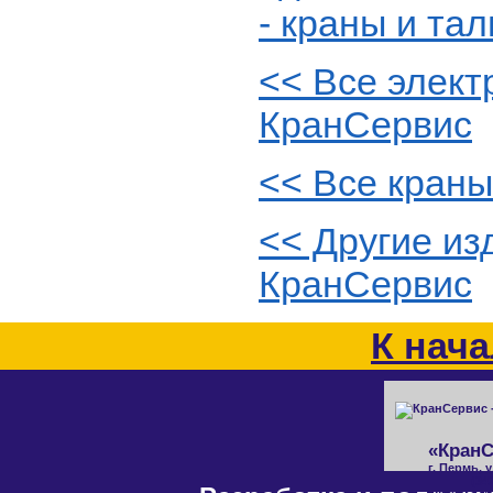
<< Все элект
КранСервис
<< Все краны
<< Другие из
КранСервис
К нач
«КранС
г. Пермь, 
(342