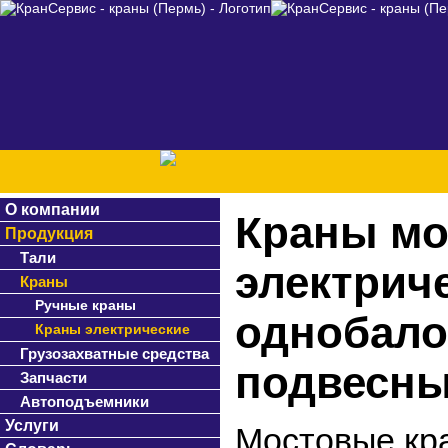
О компании
Краны м
Продукция
Тали
электрич
Краны
Ручные краны
однобал
Краны электрические
Грузозахватные средства
подвесн
Запчасти
Автоподъемники
Услуги
Мостовые кра