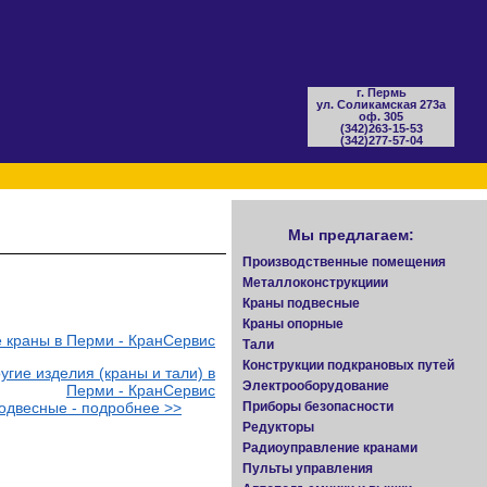
г. Пермь
ул. Соликамская 273а
оф. 305
(342)
263-15-53
(342)
277-57-04
Мы предлагаем:
Производственные помещения
Металлоконструкциии
Краны подвесные
Краны опорные
е краны в Перми - КранСервис
Тали
Конструкции подкрановых путей
угие изделия (краны и тали) в
Электрооборудование
Перми - КранСервис
Приборы безопасности
одвесные - подробнее >>
Редукторы
Радиоуправление кранами
Пульты управления