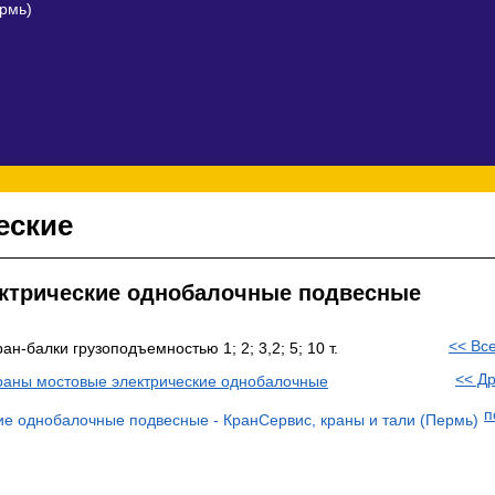
еские
ктрические однобалочные подвесные
<< Вс
ран-балки грузоподъемностью 1; 2; 3,2; 5; 10 т.
<< Др
раны мостовые электрические однобалочные
п