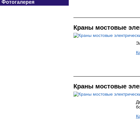
Фотогалерея
Краны мостовые эле
Э
К
Краны мостовые эле
Д
б
К