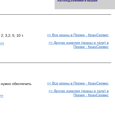
Автоподъемники и вышки
<< Все краны в Перми - КранСервис
 3,2; 5; 10 т.
<< Другие изделия (краны и тали) в
 >>
Перми - КранСервис
<< Все краны в Перми - КранСервис
 нужно обеспечить
<< Другие изделия (краны и тали) в
Перми - КранСервис
>>