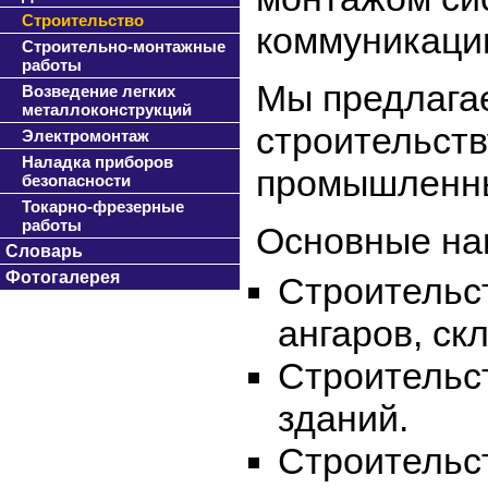
Строительство
коммуникаци
Строительно-монтажные
работы
Мы предлагае
Возведение легких
металлоконструкций
строительств
Электромонтаж
Наладка приборов
промышленных
безопасности
Токарно-фрезерные
работы
Основные на
Словарь
Фотогалерея
Строительс
ангаров, ск
Строительс
зданий.
Строительс