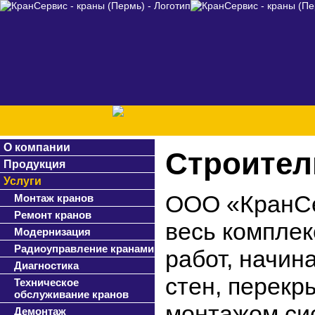
О компании
Строител
Продукция
Услуги
ООО «КранСе
Монтаж кранов
Ремонт кранов
весь комплек
Модернизация
Радиоуправление кранами
работ, начин
Диагностика
стен, перекр
Техническое
обслуживание кранов
монтажом си
Демонтаж