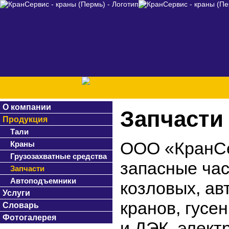
О компании
Запчасти
Продукция
Тали
ООО «КранСе
Краны
Грузозахватные средства
запасные час
Запчасти
Автоподъемники
козловых, а
Услуги
кранов, гусе
Словарь
Фотогалерея
и ДЭК, элект