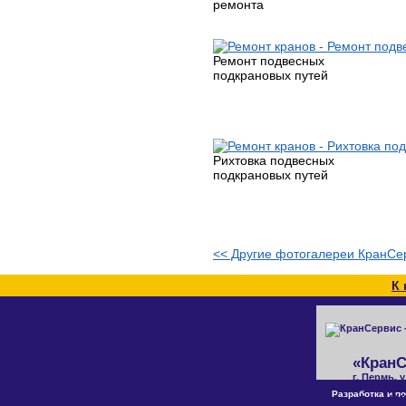
ремонта
Ремонт подвесных
подкрановых путей
Рихтовка подвесных
подкрановых путей
<< Другие фотогалереи КранСе
К 
«КранС
г. Пермь, 
(342
Разработка и п
Факс: (34